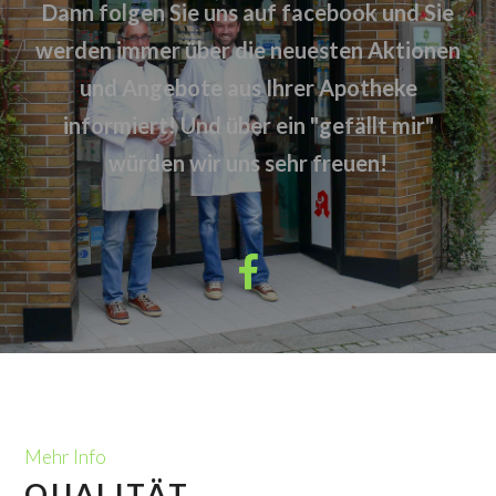
Dann folgen Sie uns auf facebook und Sie
werden immer über die neuesten Aktionen
und Angebote aus Ihrer Apotheke
informiert!
Und über ein "gefällt mir"
würden wir uns sehr freuen!
Mehr Info
QUALITÄT