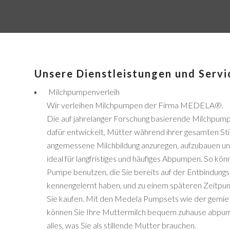
Unsere Dienstleistungen und Servi
Milchpumpenverleih
Wir verleihen Milchpumpen der Firma MEDELA®.
Die auf jahrelanger Forschung basierende Milchpum
dafür entwickelt, Mütter während ihrer gesamten Stil
angemessene Milchbildung anzuregen, aufzubauen und 
ideal für langfristiges und häufiges Abpumpen. So kö
Pumpe benutzen, die Sie bereits auf der Entbindung
kennengelernt haben, und zu einem späteren Zeitpu
Sie kaufen. Mit den Medela Pumpsets wie der gem
können Sie Ihre Muttermilch bequem zuhause abpu
alles, was Sie als stillende Mutter brauchen.