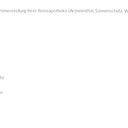
menstellung Ihrer Reiseapotheke (Arzneimittel, Sonnenschutz, Verb
nte
en