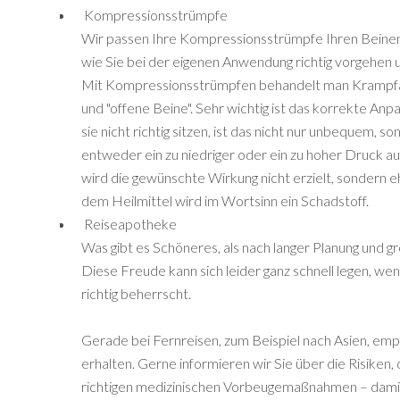
Kompressionsstrümpfe
Wir passen Ihre Kompressionsstrümpfe Ihren Beinen 
wie Sie bei der eigenen Anwendung richtig vorgehen 
Mit Kompressionsstrümpfen behandelt man Krampf
und "offene Beine". Sehr wichtig ist das korrekte A
sie nicht richtig sitzen, ist das nicht nur unbequem, 
entweder ein zu niedriger oder ein zu hoher Druck a
wird die gewünschte Wirkung nicht erzielt, sondern e
dem Heilmittel wird im Wortsinn ein Schadstoff.
Reiseapotheke
Was gibt es Schöneres, als nach langer Planung und 
Diese Freude kann sich leider ganz schnell legen, we
richtig beherrscht.
Gerade bei Fernreisen, zum Beispiel nach Asien, empf
erhalten. Gerne informieren wir Sie über die Risiken,
richtigen medizinischen Vorbeugemaßnahmen – damit 