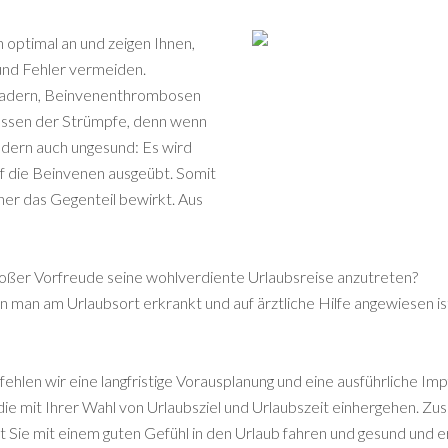
optimal an und zeigen Ihnen,
und Fehler vermeiden.
adern, Beinvenenthrombosen
npassen der Strümpfe, denn wenn
sondern auch ungesund: Es wird
uf die Beinvenen ausgeübt. Somit
her das Gegenteil bewirkt. Aus
großer Vorfreude seine wohlverdiente Urlaubsreise anzutreten?
nn man am Urlaubsort erkrankt und auf ärztliche Hilfe angewiesen i
ehlen wir eine langfristige Vorausplanung und eine ausführliche Imp
 die mit Ihrer Wahl von Urlaubsziel und Urlaubszeit einhergehen. Z
Sie mit einem guten Gefühl in den Urlaub fahren und gesund und e